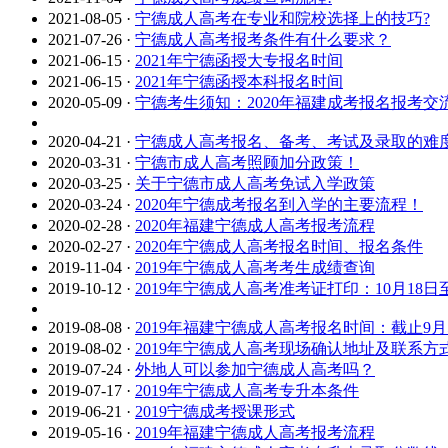
2021-08-05
·
宁德成人高考在专业和院校选择上的技巧?
2021-07-26
·
宁德成人高考报考条件有什么要求？
2021-06-15
·
2021年宁德函授大专报名时间
2021-06-15
·
2021年宁德函授本科报名时间
2020-05-09
·
宁德考生须知：2020年福建成考报名报考交
2020-04-21
·
宁德成人高考报名、备考、考试及录取的难
2020-03-31
·
宁德市成人高考照顾加分政策！
2020-03-25
·
关于宁德市成人高考免试入学政策
2020-03-24
·
2020年宁德成考报名到入学的主要流程！
2020-02-28
·
2020年福建宁德成人高考报考流程
2020-02-27
·
2020年宁德成人高考报名时间、报名条件
2019-11-04
·
2019年宁德成人高考考生成绩查询
2019-10-12
·
2019年宁德成人高考准考证打印：10月18日至
2019-08-08
·
2019年福建宁德成人高考报名时间：截止9月
2019-08-02
·
2019年宁德成人高考现场确认地址及联系方
2019-07-24
·
外地人可以参加宁德成人高考吗？
2019-07-17
·
2019年宁德成人高考专升本条件
2019-06-21
·
2019宁德成考授课形式
2019-05-16
·
2019年福建宁德成人高考报考流程