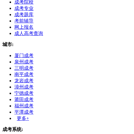
成考院校
成考专业
成考题库
考前辅导
网上报名
成人高考查询
城市:
厦门成考
泉州成考
三明成考
南平成考
龙岩成考
漳州成考
宁德成考
莆田成考
福州成考
平潭成考
更多+
成考系统: