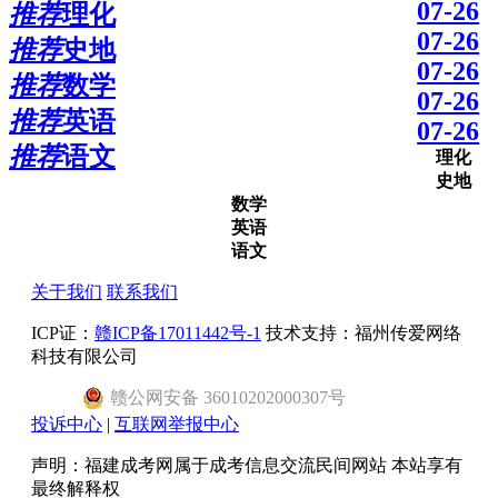
07-26
推荐
理化
07-26
推荐
史地
07-26
推荐
数学
07-26
推荐
英语
07-26
推荐
语文
理化
史地
数学
英语
语文
关于我们
联系我们
ICP证：
赣ICP备17011442号-1
技术支持：福州传爱网络
科技有限公司
赣
公网安备
36010202000307
号
投诉中心
|
互联网举报中心
声明：福建成考网属于成考信息交流民间网站 本站享有
最终解释权