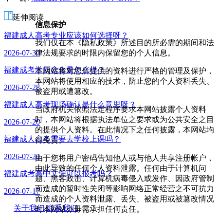
师
延伸阅读
信息保护
福建成人高考专业应该如何选择呀？
我们仅在本《隐私政策》所述目的所必需的期间和法
律法规要求的时限内保留您的个人信息。
2026-07-30
福建成考学历含金量怎么样？
本网站将对您所提供的资料进行严格的管理及保护，
本网站将使用相应的技术，防止您的个人资料丢失、
2026-07-28
被盗用或遭篡改。
福建成人高考现场确认是什么意思呀？
当政府机关依照法定程序要求本网站披露个人资料
时，本网站将根据执法单位之要求或为公共安全之目
2026-07-20
的提供个人资料。在此情况下之任何披露，本网站均
福建成人高考需要去学校上课吗？
得免责。
2026-07-20
由于您将用户密码告知他人或与他人共享注册帐户，
由此导致的任何个人资料泄露。任何由于计算机问
福建成考高中文凭可以报考吗？
题、黑客政击、计算机病毒侵入或发作、因政府管制
而造成的暂时性关闭等影响网络正常经营之不可抗力
2026-07-17
而造成的个人资料泄露、丢失、被盗用或被篡改情况
关于我们
联系我们
时本网站亦毋需承担任何责任。