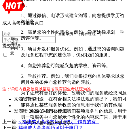
意。
1、通过微信、电话形式建立沟通，向您提供学历咨
询服务。
成人高考预报名入口
2、满足您的个性化需求。例如，学历途径规划、学
历评估等。
我已
阅读
提交申请
3、项目开发和服务优化。例如，通过您的咨询问题
并同
意
及服务过程中您的建议等，优化我们的服务。
《用
户隐
4、向您推荐您可能感兴趣的学校、资讯等。
私条
款》
5、学校推荐。例如，我们会根据您的具体要求以您
所具备的条件向您推荐合适的院校。
注：详细内容及信息以福建省教育招生考试院为准
为了让您有更好的体验、改善我们的服务或经您同意
的其他用途，在符合相关法律法规的前提下，我们可
来源：其它
能将通过某些服务所收集的信息用于我们的其他服
作
务。例如，将您在使用我们某项服务时的信息，用于
发表于 2026-05-26 11:43:02
者：
另一项服务中向您展示个性化的内容或广告、用于用
曾
上一篇:
< 福建成人高考文凭用来找工作真的有...
户研究分析与统计等服务。
老
下一篇:
福建成人高考学历可以干嘛用？