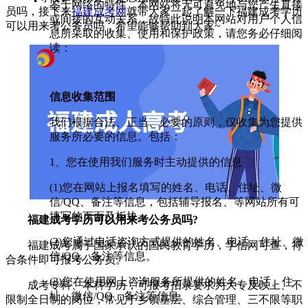
鉴于网络的特性，本网站将无可避免地与您产生直接
员吗，接下来
福建成考网
就带大家一起了解一下福建成考学历
或间接的互动关系，故特此说明本网站对用户个人信
可以用来考公务员吗，希望能够帮助到大家~
息所采取的收集、使用和保护政策，请您务必仔细阅
读：
信息收集范围
我们根据合法、正当、必要的原则，仅收集为您提供
服务所必要的信息。包括：
1、您在使用我们服务时主动提供的信息
(1)您在网站上报名填写的姓名、电话、住址、微
信/QQ、备注等信息，包括辅导报名、等网站所有可
填写的页面及板块。
福建成考学历可以用来考公务员吗?
(2)您通过电话咨询方式提供的姓名、电话、住址、微
福建成考属于国家承认的国民教育学历，学信网可查，符
信/QQ、备注等信息。
合条件即可报考公务员。
(3)您在使用网上咨询服务所提供的姓名、电话、住
成考专科、本科学历，可报考招录要求为大专及以上、不
址、微信/QQ、备注等信息。
限制全日制的岗位，常见于乡镇基层、综合管理、三不限等职