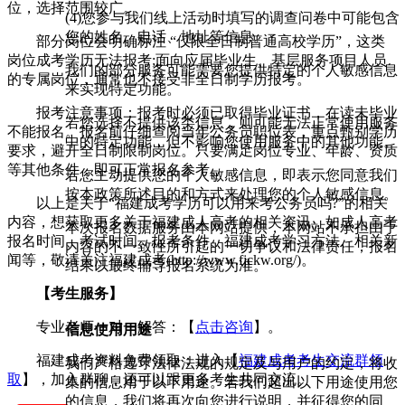
位，选择范围较广。
(4)您参与我们线上活动时填写的调查问卷中可能包含
您的姓名、电话、地址等信息。
部分岗位会明确标注 “仅限全日制普通高校学历”，这类
岗位成考学历无法报考;面向应届毕业生、基层服务项目人员
我们的部分服务可能需要您提供特定的个人敏感信息
的专属岗位，通常也不接受非全日制学历报考。
来实现特定功能。
报考注意事项：报考时必须已取得毕业证书，在读未毕业
若您选择不提供该类信息，则可能无法正常使用服务
不能报名。报名前仔细查阅当年公务员职位表，重点甄别学历
中的特定功能，但不影响您使用服务中的其他功能。
要求，避开全日制限制岗位。只要满足岗位专业、年龄、资质
等其他条件，即可正常报名参考。
若您主动提供您的个人敏感信息，即表示您同意我们
按本政策所述目的和方式来处理您的个人敏感信息。
以上是关于“福建成考学历可以用来考公务员吗?”的相关
内容，想获取更多关于福建成人高考的相关资讯，如成人高考
本次报名数据服务由本网站提供，本网站不承担由于
报名时间、考试时间、报考条件、福建成考学习方法、相关新
内容的不一致性所引起的一切争议和法律责任，报名
闻等，敬请关注福建成考(http://www.fjckw.org/)。
结果以最终辅导报名系统为准。
【考生服务】
专业老师一对一解答：【
点击咨询
】。
信息使用用途
福建成考资料免费领取：进入【
福建成考考生交流群领
我们严格遵守法律法规的规定及与用户的约定，将收
取
】，加入群聊，还可以跟更多考生共同交流。
集的信息用于以下用途。若我们超出以下用途使用您
的信息，我们将再次向您进行说明，并征得您的同