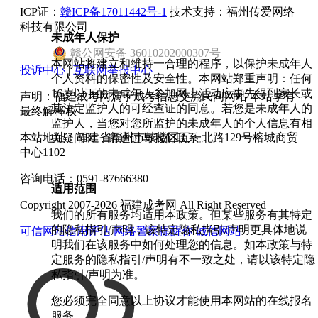
ICP证：
赣ICP备17011442号-1
技术支持：福州传爱网络
科技有限公司
未成年人保护
赣
公网安备
36010202000307
号
本网站将建立和维持一合理的程序，以保护未成年人
投诉中心
|
互联网举报中心
个人资料的保密性及安全性。本网站郑重声明：任何
16岁以下的未成年人参加网上活动应事先得到家长或
声明：福建成考网属于成考信息交流民间网站 本站享有
其法定监护人的可经查证的同意。若您是未成年人的
最终解释权
监护人，当您对您所监护的未成年人的个人信息有相
本站地址：福建省福州市鼓楼区五一北路129号榕城商贸
关疑问时，请通过与我们联系。
中心1102
咨询电话：0591-87666380
适用范围
Copyright 2007-2026 福建成考网 All Right Reserved
我们的所有服务均适用本政策。但某些服务有其特定
的隐私指引/声明，该特定隐私指引/声明更具体地说
可信网站信用评估
网络警察提醒你
诚信网站
明我们在该服务中如何处理您的信息。如本政策与特
定服务的隐私指引/声明有不一致之处，请以该特定隐
私指引/声明为准。
您必须完全同意以上协议才能使用本网站的在线报名
服务。