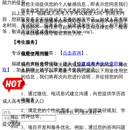
能力的提升。
若您主动提供您的个人敏感信息，即表示您同意我们
按本政策所述目的和方式来处理您的个人敏感信息。
以上是关于“福建成人高考入学考试难度大吗?”的相关内
容，想获取更多关于福建成人高考的相关资讯，如成人高考报
本次报名数据服务由本网站提供，本网站不承担由于
名时间、考试时间、报考条件、福建成考学习方法、相关新闻
内容的不一致性所引起的一切争议和法律责任，报名
等，敬请关注福建成考(http://www.fjckw.org/)。
结果以最终辅导报名系统为准。
【考生服务】
专业老师一对一解答：【
点击咨询
】。
信息使用用途
福建成考资料免费领取：进入【
福建成考考生交流群领
我们严格遵守法律法规的规定及与用户的约定，将收
取
】，加入群聊，还可以跟更多考生共同交流。
集的信息用于以下用途。若我们超出以下用途使用您
的信息，我们将再次向您进行说明，并征得您的同
意。
1、通过微信、电话形式建立沟通，向您提供学历咨
询服务。
成人高考预报名入口
2、满足您的个性化需求。例如，学历途径规划、学
历评估等。
我已
阅读
提交申请
3、项目开发和服务优化。例如，通过您的咨询问题
并同