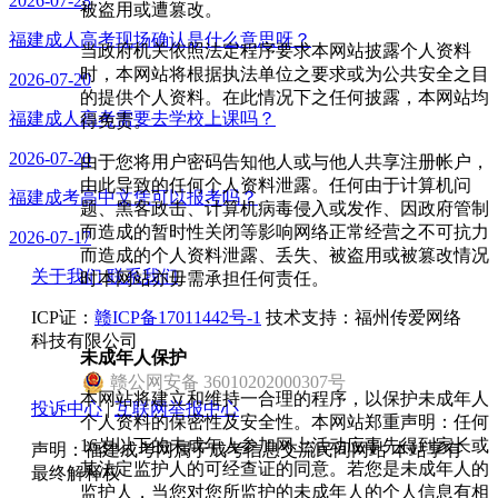
2026-07-28
被盗用或遭篡改。
福建成人高考现场确认是什么意思呀？
当政府机关依照法定程序要求本网站披露个人资料
时，本网站将根据执法单位之要求或为公共安全之目
2026-07-20
的提供个人资料。在此情况下之任何披露，本网站均
福建成人高考需要去学校上课吗？
得免责。
2026-07-20
由于您将用户密码告知他人或与他人共享注册帐户，
由此导致的任何个人资料泄露。任何由于计算机问
福建成考高中文凭可以报考吗？
题、黑客政击、计算机病毒侵入或发作、因政府管制
而造成的暂时性关闭等影响网络正常经营之不可抗力
2026-07-17
而造成的个人资料泄露、丢失、被盗用或被篡改情况
关于我们
联系我们
时本网站亦毋需承担任何责任。
ICP证：
赣ICP备17011442号-1
技术支持：福州传爱网络
科技有限公司
未成年人保护
赣
公网安备
36010202000307
号
本网站将建立和维持一合理的程序，以保护未成年人
投诉中心
|
互联网举报中心
个人资料的保密性及安全性。本网站郑重声明：任何
16岁以下的未成年人参加网上活动应事先得到家长或
声明：福建成考网属于成考信息交流民间网站 本站享有
其法定监护人的可经查证的同意。若您是未成年人的
最终解释权
监护人，当您对您所监护的未成年人的个人信息有相