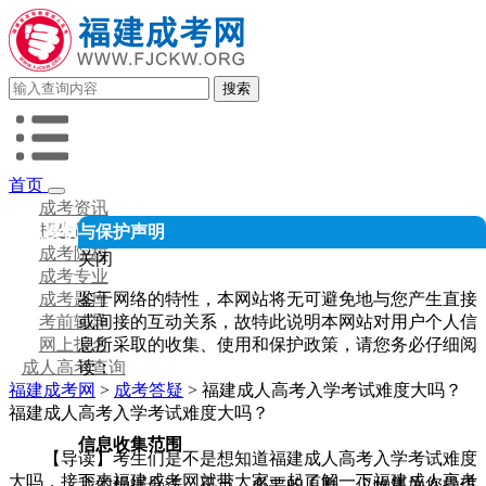
首页
成考资讯
招生简章
人信息授权与保护声明
成考院校
关闭
成考专业
鉴于网络的特性，本网站将无可避免地与您产生直接
成考题库
或间接的互动关系，故特此说明本网站对用户个人信
考前辅导
息所采取的收集、使用和保护政策，请您务必仔细阅
网上报名
读：
成人高考查询
福建成考网
>
成考答疑
> 福建成人高考入学考试难度大吗？
福建成人高考入学考试难度大吗？
信息收集范围
【导读】考生们是不是想知道福建成人高考入学考试难度
大吗，接下来福建成考网就带大家一起了解一下福建成人高考
我们根据合法、正当、必要的原则，仅收集为您提供