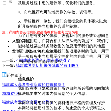
意
及服务过程中您的建议等，优化我们的服务。
《用
户隐
4、向您推荐您可能感兴趣的学校、资讯等。
私条
款》
5、学校推荐。例如，我们会根据您的具体要求以您
所具备的条件向您推荐合适的院校。
注：详细内容及信息以福建省教育招生考试院为准
为了让您有更好的体验、改善我们的服务或经您同意
的其他用途，在符合相关法律法规的前提下，我们可
来源：其它
能将通过某些服务所收集的信息用于我们的其他服
作
务。例如，将您在使用我们某项服务时的信息，用于
发表于 2026-07-01 10:58:15
者：
另一项服务中向您展示个性化的内容或广告、用于用
曾
上一篇:
< 福建成考适合人群有哪些呀？
户研究分析与统计等服务。
老
下一篇:
福建成考学历用来考研真的有用吗？
师
延伸阅读
信息保护
福建成人高考专业应该如何选择呀？
我们仅在本《隐私政策》所述目的所必需的期间和法
律法规要求的时限内保留您的个人信息。
2026-07-30
福建成考学历含金量怎么样？
本网站将对您所提供的资料进行严格的管理及保护，
本网站将使用相应的技术，防止您的个人资料丢失、