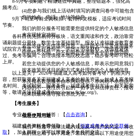
8-9月专项刷题，精做近五年真题，整理错题本，强化高
频考点;
(4)您参与我们线上活动时填写的调查问卷中可能包含
您的姓名、电话、地址等信息。
9月下旬至考前全真模拟，套用作文模板，适应考试时间
节奏。
我们的部分服务可能需要您提供特定的个人敏感信息
来实现特定功能。
各科目优先抓易得分板块，语文重阅读和作文，政治靠背
诵刷题提分最快，数学主攻基础题型。报名认准福建省教育考
若您选择不提供该类信息，则可能无法正常使用服务
试院官方渠道，备好身份证、学历证书等材料，谨慎规避保
中的特定功能，但不影响您使用服务中的其他功能。
过、免考等骗局，合理填报本地院校志愿，稳步备考即可轻松
上岸。
若您主动提供您的个人敏感信息，即表示您同意我们
按本政策所述目的和方式来处理您的个人敏感信息。
以上是关于“2026年福建成人高考如何备考呀?”的相关内
容，想获取更多关于福建成人高考的相关资讯，如成人高考报
本次报名数据服务由本网站提供，本网站不承担由于
名时间、考试时间、报考条件、福建成考学习方法、相关新闻
内容的不一致性所引起的一切争议和法律责任，报名
等，敬请关注福建成考(http://www.fjckw.org/)。
结果以最终辅导报名系统为准。
【考生服务】
专业老师一对一解答：【
点击咨询
】。
信息使用用途
福建成考资料免费领取：进入【
福建成考考生交流群领
我们严格遵守法律法规的规定及与用户的约定，将收
取
】，加入群聊，还可以跟更多考生共同交流。
集的信息用于以下用途。若我们超出以下用途使用您