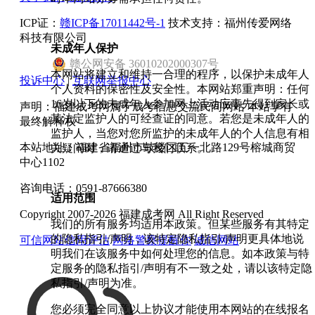
ICP证：
赣ICP备17011442号-1
技术支持：福州传爱网络
科技有限公司
未成年人保护
赣
公网安备
36010202000307
号
本网站将建立和维持一合理的程序，以保护未成年人
投诉中心
|
互联网举报中心
个人资料的保密性及安全性。本网站郑重声明：任何
16岁以下的未成年人参加网上活动应事先得到家长或
声明：福建成考网属于成考信息交流民间网站 本站享有
其法定监护人的可经查证的同意。若您是未成年人的
最终解释权
监护人，当您对您所监护的未成年人的个人信息有相
本站地址：福建省福州市鼓楼区五一北路129号榕城商贸
关疑问时，请通过与我们联系。
中心1102
咨询电话：0591-87666380
适用范围
Copyright 2007-2026 福建成考网 All Right Reserved
我们的所有服务均适用本政策。但某些服务有其特定
的隐私指引/声明，该特定隐私指引/声明更具体地说
可信网站信用评估
网络警察提醒你
诚信网站
明我们在该服务中如何处理您的信息。如本政策与特
定服务的隐私指引/声明有不一致之处，请以该特定隐
私指引/声明为准。
您必须完全同意以上协议才能使用本网站的在线报名