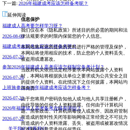
下一篇:
2026年福建成考应该怎样备考呢？
师
延伸阅读
信息保护
福建成人高考要怎样学习呀？
我们仅在本《隐私政策》所述目的所必需的期间和法
律法规要求的时限内保留您的个人信息。
2026-08-03
福建成考在职考生应该怎样备考呀？
本网站将对您所提供的资料进行严格的管理及保护，
本网站将使用相应的技术，防止您的个人资料丢失、
2026-07-29
被盗用或遭篡改。
参加2026年福建成人高考应该怎样制定备考计划？
当政府机关依照法定程序要求本网站披露个人资料
时，本网站将根据执法单位之要求或为公共安全之目
2026-07-24
的提供个人资料。在此情况下之任何披露，本网站均
上班族参加2026年福建成考应该怎样备考？
得免责。
2026-07-23
由于您将用户密码告知他人或与他人共享注册帐户，
由此导致的任何个人资料泄露。任何由于计算机问
2026年福建成人高考备考攻略有哪些？
题、黑客政击、计算机病毒侵入或发作、因政府管制
而造成的暂时性关闭等影响网络正常经营之不可抗力
2026-07-22
而造成的个人资料泄露、丢失、被盗用或被篡改情况
关于我们
联系我们
时本网站亦毋需承担任何责任。