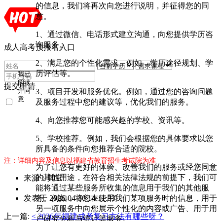
的信息，我们将再次向您进行说明，并征得您的同
意。
1、通过微信、电话形式建立沟通，向您提供学历咨
询服务。
成人高考预报名入口
2、满足您的个性化需求。例如，学历途径规划、学
历评估等。
我已
阅读
提交申请
3、项目开发和服务优化。例如，通过您的咨询问题
并同
意
及服务过程中您的建议等，优化我们的服务。
《用
户隐
4、向您推荐您可能感兴趣的学校、资讯等。
私条
款》
5、学校推荐。例如，我们会根据您的具体要求以您
所具备的条件向您推荐合适的院校。
注：详细内容及信息以福建省教育招生考试院为准
为了让您有更好的体验、改善我们的服务或经您同意
的其他用途，在符合相关法律法规的前提下，我们可
来源：其它
能将通过某些服务所收集的信息用于我们的其他服
作
务。例如，将您在使用我们某项服务时的信息，用于
发表于 2026-04-30 14:11:33
者：
另一项服务中向您展示个性化的内容或广告、用于用
曾
上一篇:
< 2026年福建成考复习方法有哪些呀？
户研究分析与统计等服务。
老