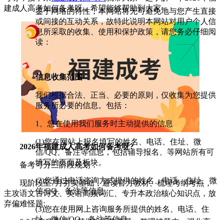
建成人高考如何备考呀，希望能够帮助到大家~
鉴于网络的特性，本网站将无可避免地与您产生直接
或间接的互动关系，故特此说明本网站对用户个人信
息所采取的收集、使用和保护政策，请您务必仔细阅
读：
信息收集范围
我们根据合法、正当、必要的原则，仅收集为您提供
服务所必要的信息。包括：
1、您在使用我们服务时主动提供的信息
(1)您在网站上报名填写的姓名、电话、住址、微
2026年福建成人高考如何备考呀?
信/QQ、备注等信息，包括辅导报名、等网站所有可
填写的页面及板块。
备考可分三阶段规划：
(2)您通过电话咨询方式提供的姓名、电话、住址、微
现阶段至7月夯实基础，通读官方教材、梳理考纲考点，
信/QQ、备注等信息。
主攻语文古诗文、英语高频词汇、专升本政治核心知识点，放
弃偏难怪题;
(3)您在使用网上咨询服务所提供的姓名、电话、住
址、微信/QQ、备注等信息。