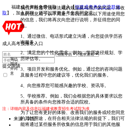
福建成考资料免费领取：进入【
福建成考考生交流群领
我们严格遵守法律法规的规定及与用户的约定，将收
取
】，加入群聊，还可以跟更多考生共同交流。
集的信息用于以下用途。若我们超出以下用途使用您
的信息，我们将再次向您进行说明，并征得您的同
意。
1、通过微信、电话形式建立沟通，向您提供学历咨
询服务。
成人高考预报名入口
2、满足您的个性化需求。例如，学历途径规划、学
历评估等。
我已
阅读
提交申请
3、项目开发和服务优化。例如，通过您的咨询问题
并同
意
及服务过程中您的建议等，优化我们的服务。
《用
户隐
4、向您推荐您可能感兴趣的学校、资讯等。
私条
款》
5、学校推荐。例如，我们会根据您的具体要求以您
所具备的条件向您推荐合适的院校。
注：详细内容及信息以福建省教育招生考试院为准
为了让您有更好的体验、改善我们的服务或经您同意
的其他用途，在符合相关法律法规的前提下，我们可
来源：其它
能将通过某些服务所收集的信息用于我们的其他服
作