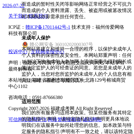
而造成的暂时性关闭等影响网络正常经营之不可抗力
2026-07-22
而造成的个人资料泄露、丢失、被盗用或被篡改情况
关于我们
联系我们
时本网站亦毋需承担任何责任。
ICP证：
赣ICP备17011442号-1
技术支持：福州传爱网络
科技有限公司
未成年人保护
赣
公网安备
36010202000307
号
本网站将建立和维持一合理的程序，以保护未成年人
投诉中心
|
互联网举报中心
个人资料的保密性及安全性。本网站郑重声明：任何
16岁以下的未成年人参加网上活动应事先得到家长或
声明：福建成考网属于成考信息交流民间网站 本站享有
其法定监护人的可经查证的同意。若您是未成年人的
最终解释权
监护人，当您对您所监护的未成年人的个人信息有相
本站地址：福建省福州市鼓楼区五一北路129号榕城商贸
关疑问时，请通过与我们联系。
中心1102
咨询电话：0591-87666380
适用范围
Copyright 2007-2026 福建成考网 All Right Reserved
我们的所有服务均适用本政策。但某些服务有其特定
的隐私指引/声明，该特定隐私指引/声明更具体地说
可信网站信用评估
网络警察提醒你
诚信网站
明我们在该服务中如何处理您的信息。如本政策与特
定服务的隐私指引/声明有不一致之处，请以该特定隐