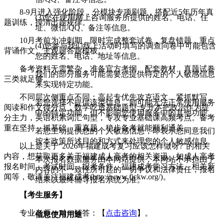
8-9月进入强化阶段，分模块专项刷题，搭配近5年历年真
(3)您在使用网上咨询服务所提供的姓名、电话、住
题训练，摸清出题规律。
址、微信/QQ、备注等信息。
10月考前为冲刺期，限时完成整套试卷，复盘错题，重点
(4)您参与我们线上活动时填写的调查问卷中可能包含
背诵作文、主观题答题模板。
您的姓名、电话、地址等信息。
备考资料无需繁杂，准备官方考纲、配套教材、真题试卷
我们的部分服务可能需要您提供特定的个人敏感信息
三类就足够。
来实现特定功能。
不同层次侧重点不同：高起专优先攻克语文，紧抓默写、
若您选择不提供该类信息，则可能无法正常使用服务
阅读和作文得分点，数学吃透基础题型;专升本把政治作为提
中的特定功能，但不影响您使用服务中的其他功能。
分主力，英语积累词汇句型，专攻专业基础课高频考点。备考
重在坚持，抓基础、重真题，稳步备考就能顺利通关。
若您主动提供您的个人敏感信息，即表示您同意我们
按本政策所述目的和方式来处理您的个人敏感信息。
以上是关于“2026年福建成考复习应该怎样做呀?”的相关
内容，想获取更多关于福建成人高考的相关资讯，如成人高考
本次报名数据服务由本网站提供，本网站不承担由于
报名时间、考试时间、报考条件、福建成考学习方法、相关新
内容的不一致性所引起的一切争议和法律责任，报名
闻等，敬请关注福建成考(http://www.fjckw.org/)。
结果以最终辅导报名系统为准。
【考生服务】
专业老师一对一解答：【
点击咨询
】。
信息使用用途