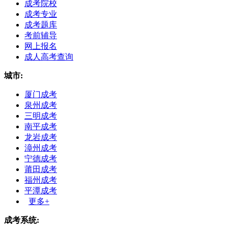
成考院校
成考专业
成考题库
考前辅导
网上报名
成人高考查询
城市:
厦门成考
泉州成考
三明成考
南平成考
龙岩成考
漳州成考
宁德成考
莆田成考
福州成考
平潭成考
更多+
成考系统: