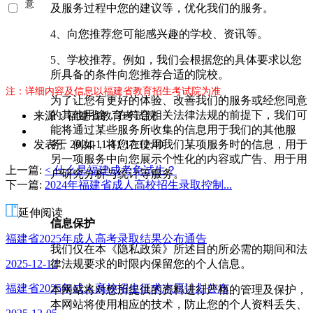
意
及服务过程中您的建议等，优化我们的服务。
《用
户隐
4、向您推荐您可能感兴趣的学校、资讯等。
私条
款》
5、学校推荐。例如，我们会根据您的具体要求以您
所具备的条件向您推荐合适的院校。
注：详细内容及信息以福建省教育招生考试院为准
为了让您有更好的体验、改善我们的服务或经您同意
的其他用途，在符合相关法律法规的前提下，我们可
来源：福建省教育考试院
能将通过某些服务所收集的信息用于我们的其他服
作
务。例如，将您在使用我们某项服务时的信息，用于
发表于 2024-11-11 17:12:40
者：
另一项服务中向您展示个性化的内容或广告、用于用
曾
上一篇:
< 什么是福建成考免试生？
户研究分析与统计等服务。
老
下一篇:
2024年福建省成人高校招生录取控制...
师
延伸阅读
信息保护
福建省2025年成人高考录取结果公布通告
我们仅在本《隐私政策》所述目的所必需的期间和法
律法规要求的时限内保留您的个人信息。
2025-12-12
福建省2025年成人高校招生征求志愿计划公布
本网站将对您所提供的资料进行严格的管理及保护，
本网站将使用相应的技术，防止您的个人资料丢失、