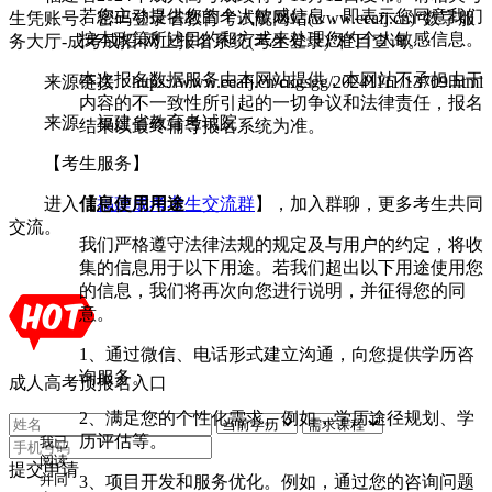
若您主动提供您的个人敏感信息，即表示您同意我们
生凭账号、密码登录省教育考试院网站(www.eeafj.cn)“数字服
按本政策所述目的和方式来处理您的个人敏感信息。
务大厅-成考成招-网上报名系统(考生登录)”栏目查询。
本次报名数据服务由本网站提供，本网站不承担由于
来源链接：https://www.eeafj.cn/ckgsgg/20241111/13709.html
内容的不一致性所引起的一切争议和法律责任，报名
来源：福建省教育考试院
结果以最终辅导报名系统为准。
【考生服务】
信息使用用途
进入【
福建成考考生交流群
】，加入群聊，更多考生共同
交流。
我们严格遵守法律法规的规定及与用户的约定，将收
集的信息用于以下用途。若我们超出以下用途使用您
的信息，我们将再次向您进行说明，并征得您的同
意。
1、通过微信、电话形式建立沟通，向您提供学历咨
询服务。
成人高考预报名入口
2、满足您的个性化需求。例如，学历途径规划、学
历评估等。
我已
阅读
提交申请
3、项目开发和服务优化。例如，通过您的咨询问题
并同