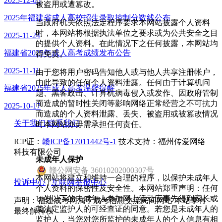
2025-12-05
被盗用或遭篡改。
2025年福建省成人高校招生录取控制分数线公布
当政府机关依照法定程序要求本网站披露个人资料
时，本网站将根据执法单位之要求或为公共安全之目
2025-11-24
的提供个人资料。在此情况下之任何披露，本网站均
福建省2025年成人高考成绩发布公告
得免责。
2025-11-11
由于您将用户密码告知他人或与他人共享注册帐户，
由此导致的任何个人资料泄露。任何由于计算机问
福建省2025年成人高考温馨提醒
题、黑客政击、计算机病毒侵入或发作、因政府管制
而造成的暂时性关闭等影响网络正常经营之不可抗力
2025-10-17
而造成的个人资料泄露、丢失、被盗用或被篡改情况
关于我们
联系我们
时本网站亦毋需承担任何责任。
ICP证：
赣ICP备17011442号-1
技术支持：福州传爱网络
科技有限公司
未成年人保护
赣
公网安备
36010202000307
号
本网站将建立和维持一合理的程序，以保护未成年人
投诉中心
|
互联网举报中心
个人资料的保密性及安全性。本网站郑重声明：任何
16岁以下的未成年人参加网上活动应事先得到家长或
声明：福建成考网属于成考信息交流民间网站 本站享有
其法定监护人的可经查证的同意。若您是未成年人的
最终解释权
监护人，当您对您所监护的未成年人的个人信息有相