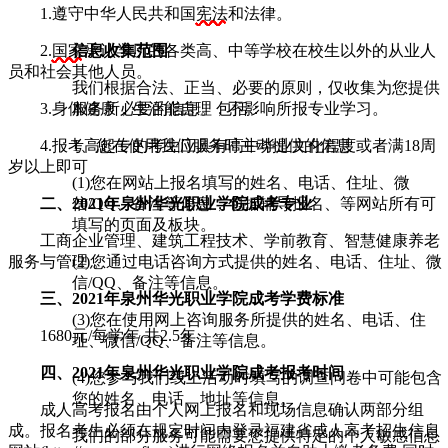
1.遵守中华人民共和国
宪法
和法律。
信息收集范围
2.
国家
承认学历的各类高、中等学校在校生以外的从业人
员和社会其他人员。
我们根据合法、正当、必要的原则，仅收集为您提供
服务所必要的信息。包括：
3.身体健康，生活能自理，不影响所报专业学习。
1、您在使用我们服务时主动提供的信息
4.报考高起专的考生应具有高中毕业文化程度或者满18周
岁以上即可
(1)您在网站上报名填写的姓名、电话、住址、微
信/QQ、备注等信息，包括辅导报名、等网站所有可
二、2021年泉州华光职业学院成考专业
填写的页面及板块。
工商企业管理、建筑工程技术、学前教育、智慧健康养老
(2)您通过电话咨询方式提供的姓名、电话、住址、微
服务与管理 。
信/QQ、备注等信息。
三、2021年泉州华光职业学院成考学费标准
(3)您在使用网上咨询服务所提供的姓名、电话、住
1680元/每学年 共2.5年
址、微信/QQ、备注等信息。
四、2021年泉州华光职业学院成考报考时间
(4)您参与我们线上活动时填写的调查问卷中可能包含
您的姓名、电话、地址等信息。
成人高考报名由个人网上报名和现场信息确认两部分组
成。报名考生必须在规定时间内登录福建省成人高考招生信息
我们的部分服务可能需要您提供特定的个人敏感信息