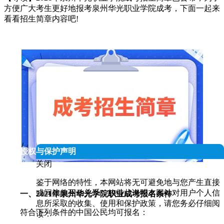
方便广大考生更好地报考泉州华光职业学院成考，下面一起来
看看招生简章内容吧!
人信息授权与保护声明
关闭
鉴于网络的特性，本网站将无可避免地与您产生直接
或间接的互动关系，故特此说明本网站对用户个人信
一、2021年泉州华光学院职业成考报名条件
息所采取的收集、使用和保护政策，请您务必仔细阅
符合下列条件的中国公民均可报名：
读：