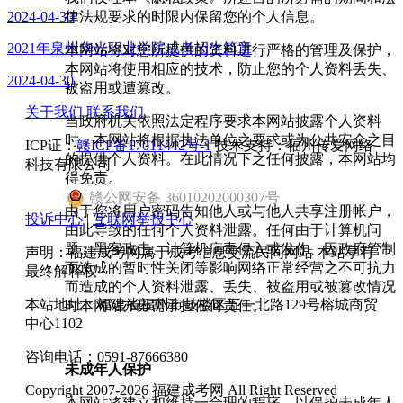
律法规要求的时限内保留您的个人信息。
2024-04-30
2021年泉州华光职业学院成考招生简章
本网站将对您所提供的资料进行严格的管理及保护，
本网站将使用相应的技术，防止您的个人资料丢失、
2024-04-30
被盗用或遭篡改。
关于我们
联系我们
当政府机关依照法定程序要求本网站披露个人资料
时，本网站将根据执法单位之要求或为公共安全之目
ICP证：
赣ICP备17011442号-1
技术支持：福州传爱网络
的提供个人资料。在此情况下之任何披露，本网站均
科技有限公司
得免责。
赣
公网安备
36010202000307
号
由于您将用户密码告知他人或与他人共享注册帐户，
投诉中心
|
互联网举报中心
由此导致的任何个人资料泄露。任何由于计算机问
题、黑客政击、计算机病毒侵入或发作、因政府管制
声明：福建成考网属于成考信息交流民间网站 本站享有
而造成的暂时性关闭等影响网络正常经营之不可抗力
最终解释权
而造成的个人资料泄露、丢失、被盗用或被篡改情况
本站地址：福建省福州市鼓楼区五一北路129号榕城商贸
时本网站亦毋需承担任何责任。
中心1102
咨询电话：0591-87666380
未成年人保护
Copyright 2007-2026 福建成考网 All Right Reserved
本网站将建立和维持一合理的程序，以保护未成年人