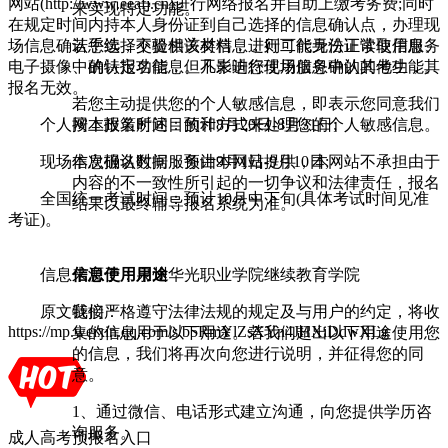
网站(http://www.eeafj.cn)进行网络报名并自助上缴考务费;同时
来实现特定功能。
在规定时间内持本人身份证到自己选择的信息确认点，办理现
若您选择不提供该类信息，则可能无法正常使用服务
场信息确认手续，交验相关材料，进行二代身份证读取信息、
中的特定功能，但不影响您使用服务中的其他功能。
电子摄像、确认报名信息。凡未进行现场信息确认的考生，其
报名无效。
若您主动提供您的个人敏感信息，即表示您同意我们
按本政策所述目的和方式来处理您的个人敏感信息。
个人网上报名时间：预计8月20日-8月31日;
本次报名数据服务由本网站提供，本网站不承担由于
现场信息确认时间：预计9月1日-9月10日;
内容的不一致性所引起的一切争议和法律责任，报名
全国统一考试时间：预计10月中下旬(具体考试时间见准
结果以最终辅导报名系统为准。
考证)。
信息使用用途
信息来源于：泉州华光职业学院继续教育学院
我们严格遵守法律法规的规定及与用户的约定，将收
原文链接：
https://mp.weixin.qq.com/s/b5RmYlZsXYn4JHXiDdwXLg
集的信息用于以下用途。若我们超出以下用途使用您
的信息，我们将再次向您进行说明，并征得您的同
意。
1、通过微信、电话形式建立沟通，向您提供学历咨
询服务。
成人高考预报名入口