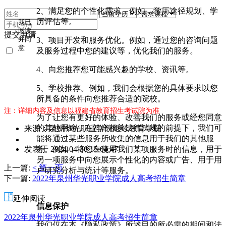
2、满足您的个性化需求。例如，学历途径规划、学
历评估等。
我已
阅读
提交申请
3、项目开发和服务优化。例如，通过您的咨询问题
并同
意
及服务过程中您的建议等，优化我们的服务。
《用
户隐
4、向您推荐您可能感兴趣的学校、资讯等。
私条
款》
5、学校推荐。例如，我们会根据您的具体要求以您
所具备的条件向您推荐合适的院校。
注：详细内容及信息以福建省教育招生考试院为准
为了让您有更好的体验、改善我们的服务或经您同意
的其他用途，在符合相关法律法规的前提下，我们可
来源：泉州华光职业学院继续教育学院
能将通过某些服务所收集的信息用于我们的其他服
作
务。例如，将您在使用我们某项服务时的信息，用于
发表于 2024-04-30 15:04:47
者：
另一项服务中向您展示个性化的内容或广告、用于用
邹
上一篇:
< 第一页
户研究分析与统计等服务。
老
下一篇:
2022年泉州华光职业学院成人高考招生简章
师
延伸阅读
信息保护
2022年泉州华光职业学院成人高考招生简章
我们仅在本《隐私政策》所述目的所必需的期间和法