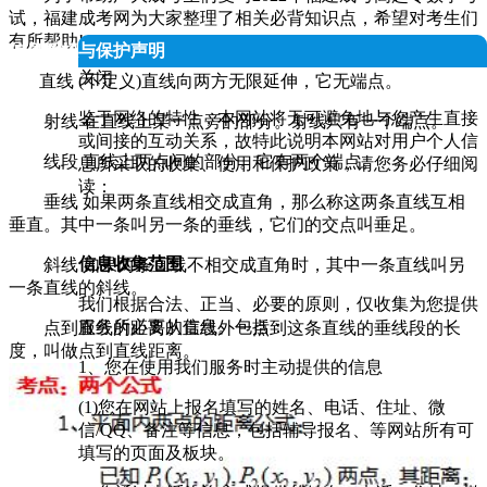
试，福建成考网为大家整理了相关必背知识点，希望对考生们
有所帮助!
人信息授权与保护声明
关闭
直线 (不定义)直线向两方无限延伸，它无端点。
鉴于网络的特性，本网站将无可避免地与您产生直接
射线 在直线上某一点旁的部分。射线只有一个端点。
或间接的互动关系，故特此说明本网站对用户个人信
线段 直线上两点间的部分。它有两个端点。
息所采取的收集、使用和保护政策，请您务必仔细阅
读：
垂线 如果两条直线相交成直角，那么称这两条直线互相
垂直。其中一条叫另一条的垂线，它们的交点叫垂足。
信息收集范围
斜线 如果两条直线不相交成直角时，其中一条直线叫另
一条直线的斜线。
我们根据合法、正当、必要的原则，仅收集为您提供
服务所必要的信息。包括：
点到直线的距离从直线外一点到这条直线的垂线段的长
度，叫做点到直线距离。
1、您在使用我们服务时主动提供的信息
(1)您在网站上报名填写的姓名、电话、住址、微
信/QQ、备注等信息，包括辅导报名、等网站所有可
填写的页面及板块。