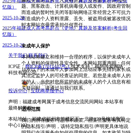
2025年福建成人高考高起点《思修》真题及答案解析(考生回
题、黑客政击、计算机病毒侵入或发作、因政府管制
忆版）
而造成的暂时性关闭等影响网络正常经营之不可抗力
2025-10-20
而造成的个人资料泄露、丢失、被盗用或被篡改情况
时本网站亦毋需承担任何责任。
2025年福建成人高考高起点《史地》真题及答案解析(考生回
忆版）
2025-10-20
未成年人保护
关于我们
联系我们
本网站将建立和维持一合理的程序，以保护未成年人
个人资料的保密性及安全性。本网站郑重声明：任何
ICP证：
赣ICP备17011442号-1
技术支持：福州传爱网络
16岁以下的未成年人参加网上活动应事先得到家长或
科技有限公司
其法定监护人的可经查证的同意。若您是未成年人的
监护人，当您对您所监护的未成年人的个人信息有相
赣
公网安备
36010202000307
号
关疑问时，请通过与我们联系。
投诉中心
|
互联网举报中心
声明：福建成考网属于成考信息交流民间网站 本站享有
最终解释权
适用范围
本站地址：福建省福州市鼓楼区五一北路129号榕城商贸
我们的所有服务均适用本政策。但某些服务有其特定
中心1102
的隐私指引/声明，该特定隐私指引/声明更具体地说
明我们在该服务中如何处理您的信息。如本政策与特