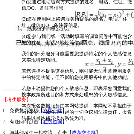
(2)您通过电话咨询方式提供的姓名、电话、住址、微
信/QQ、备注等信息。
(3)您在使用网上咨询服务所提供的姓名、电话、住
址、微信/QQ、备注等信息。
(4)您参与我们线上活动时填写的调查问卷中可能包含
您的姓名、电话、地址等信息。
我们的部分服务可能需要您提供特定的个人敏感信息
来实现特定功能。
若您选择不提供该类信息，则可能无法正常使用服务
中的特定功能，但不影响您使用服务中的其他功能。
若您主动提供您的个人敏感信息，即表示您同意我们
按本政策所述目的和方式来处理您的个人敏感信息。
【考生服务】
本次报名数据服务由本网站提供，本网站不承担由于
1、免费复习资料【
立即下载
】
内容的不一致性所引起的一切争议和法律责任，报名
结果以最终辅导报名系统为准。
2、有疑问可点击【
在线咨询
】
3、与其他考生一起交流，点击【
成考交流群
】