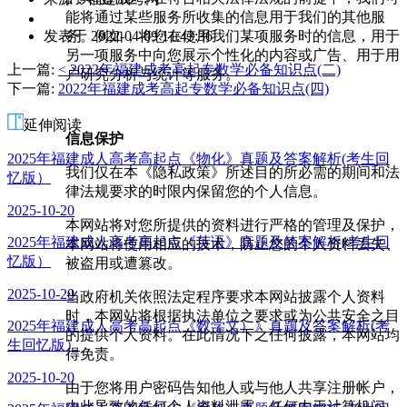
能将通过某些服务所收集的信息用于我们的其他服
作
务。例如，将您在使用我们某项服务时的信息，用于
发表于 2022-04-09 11:43:36
者：
另一项服务中向您展示个性化的内容或广告、用于用
祝
上一篇:
< 2022年福建成考高起专数学必备知识点(二)
户研究分析与统计等服务。
老
下一篇:
2022年福建成考高起专数学必备知识点(四)
师
延伸阅读
信息保护
2025年福建成人高考高起点《物化》真题及答案解析(考生回
我们仅在本《隐私政策》所述目的所必需的期间和法
忆版）
律法规要求的时限内保留您的个人信息。
2025-10-20
本网站将对您所提供的资料进行严格的管理及保护，
2025年福建成人高考高起点《英语》真题及答案解析(考生回
本网站将使用相应的技术，防止您的个人资料丢失、
忆版）
被盗用或遭篡改。
2025-10-20
当政府机关依照法定程序要求本网站披露个人资料
时，本网站将根据执法单位之要求或为公共安全之目
2025年福建成人高考高起点《数学文）》真题及答案解析(考
的提供个人资料。在此情况下之任何披露，本网站均
生回忆版）
得免责。
2025-10-20
由于您将用户密码告知他人或与他人共享注册帐户，
由此导致的任何个人资料泄露。任何由于计算机问