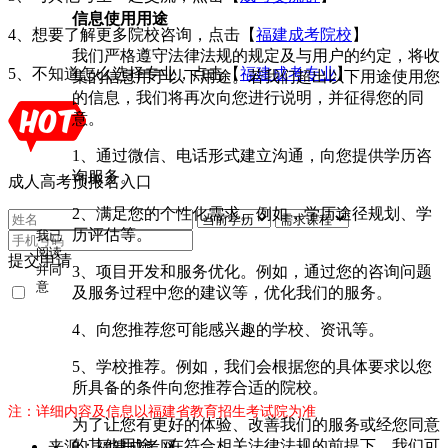
信息使用用途
4、想要了解更多院校咨询，点击【
福建成考院校
】
我们严格遵守法律法规的规定及与用户的约定，将收
5、不知道怎么选择专业，点击【
福建成考
专业
】
集的信息用于以下用途。若我们超出以下用途使用您
的信息，我们将再次向您进行说明，并征得您的同
意。
1、通过微信、电话形式建立沟通，向您提供学历咨
询服务。
成人高考预报名入口
2、满足您的个性化需求。例如，学历途径规划、学
历评估等。
我已
阅读
提交申请
3、项目开发和服务优化。例如，通过您的咨询问题
并同
意
及服务过程中您的建议等，优化我们的服务。
《用
户隐
4、向您推荐您可能感兴趣的学校、资讯等。
私条
款》
5、学校推荐。例如，我们会根据您的具体要求以您
所具备的条件向您推荐合适的院校。
注：详细内容及信息以福建省教育招生考试院为准
为了让您有更好的体验、改善我们的服务或经您同意
的其他用途，在符合相关法律法规的前提下，我们可
来源：福建成考网