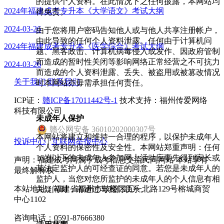
的提供个人资料。在此情况下之任何披露，本网站均
2024年福建成考专升本《大学语文》考试大纲
得免责。
2024-03-26
由于您将用户密码告知他人或与他人共享注册帐户，
由此导致的任何个人资料泄露。任何由于计算机问
2024年福建成考专升本《医学综合》考试大纲
题、黑客政击、计算机病毒侵入或发作、因政府管制
而造成的暂时性关闭等影响网络正常经营之不可抗力
2024-03-26
而造成的个人资料泄露、丢失、被盗用或被篡改情况
关于我们
联系我们
时本网站亦毋需承担任何责任。
ICP证：
赣ICP备17011442号-1
技术支持：福州传爱网络
科技有限公司
未成年人保护
赣
公网安备
36010202000307
号
本网站将建立和维持一合理的程序，以保护未成年人
投诉中心
|
互联网举报中心
个人资料的保密性及安全性。本网站郑重声明：任何
16岁以下的未成年人参加网上活动应事先得到家长或
声明：福建成考网属于成考信息交流民间网站 本站享有
其法定监护人的可经查证的同意。若您是未成年人的
最终解释权
监护人，当您对您所监护的未成年人的个人信息有相
本站地址：福建省福州市鼓楼区五一北路129号榕城商贸
关疑问时，请通过与我们联系。
中心1102
咨询电话：0591-87666380