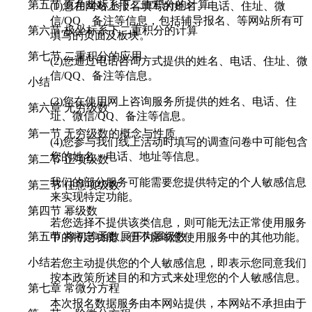
第五节 直角坐标系下二重积分的计算
(1)您在网站上报名填写的姓名、电话、住址、微
信/QQ、备注等信息，包括辅导报名、等网站所有可
第六节 极坐标系下二重积分的计算
填写的页面及板块。
第七节 二重积分的应用
(2)您通过电话咨询方式提供的姓名、电话、住址、微
信/QQ、备注等信息。
小结
(3)您在使用网上咨询服务所提供的姓名、电话、住
第六章 无穷级数
址、微信/QQ、备注等信息。
第一节 无穷级数的概念与性质
(4)您参与我们线上活动时填写的调查问卷中可能包含
您的姓名、电话、地址等信息。
第二节 正项级数
我们的部分服务可能需要您提供特定的个人敏感信息
第三节 任意项级数
来实现特定功能。
第四节 幂级数
若您选择不提供该类信息，则可能无法正常使用服务
第五节 将初等函数展开为幂级数
中的特定功能，但不影响您使用服务中的其他功能。
小结
若您主动提供您的个人敏感信息，即表示您同意我们
按本政策所述目的和方式来处理您的个人敏感信息。
第七章 常微分方程
本次报名数据服务由本网站提供，本网站不承担由于