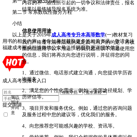
第一节 一阶微分方程
内容的不一致性所引起的一切争议和法律责任，报名
结果以最终辅导报名系统为准。
第二节 常系数线性微分方程
小结
信息使用用途
以上是关于2019年
成人高考专升本高等数学
(一)教材复习
用书的相关内容，考生如果想获取更多的相关资讯，敬请关注
我们严格遵守法律法规的规定及与用户的约定，将收
福建成考网或扫描微信公众号二维码获取更详细的信息。
集的信息用于以下用途。若我们超出以下用途使用您
的信息，我们将再次向您进行说明，并征得您的同
意。
1、通过微信、电话形式建立沟通，向您提供学历咨
询服务。
成人高考预报名入口
2、满足您的个性化需求。例如，学历途径规划、学
历评估等。
我已
阅读
提交申请
3、项目开发和服务优化。例如，通过您的咨询问题
并同
意
及服务过程中您的建议等，优化我们的服务。
《用
户隐
4、向您推荐您可能感兴趣的学校、资讯等。
私条
款》