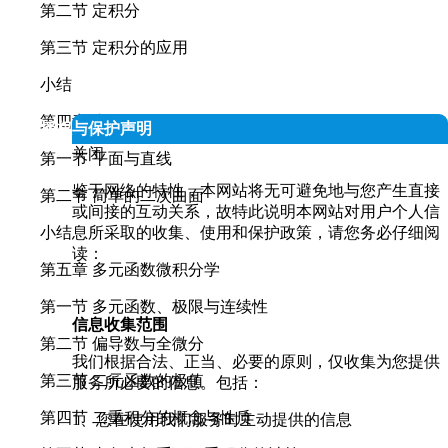
第二节 定积分
第三节 定积分的应用
小结
第四章 空间解析几何
人信息授权与保护声明
关闭
第一节 平面与直线
鉴于网络的特性，本网站将无可避免地与您产生直接
第二节 简单的二次曲面
或间接的互动关系，故特此说明本网站对用户个人信
息所采取的收集、使用和保护政策，请您务必仔细阅
小结
读：
第五章 多元函数微积分学
第一节 多元函数、极限与连续性
信息收集范围
第二节 偏导数与全微分
我们根据合法、正当、必要的原则，仅收集为您提供
第三节 二元函数的极值
服务所必要的信息。包括：
第四节 二重积分的概念与性质
1、您在使用我们服务时主动提供的信息