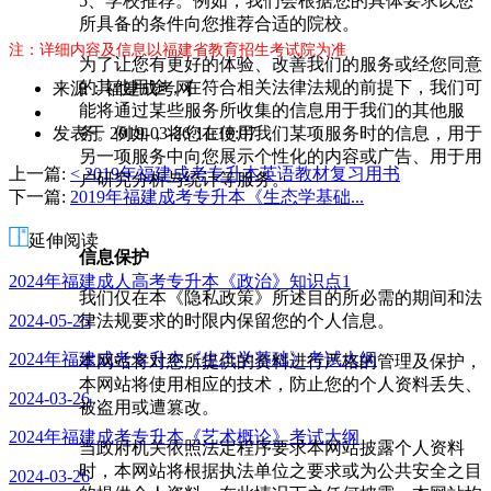
5、学校推荐。例如，我们会根据您的具体要求以您
所具备的条件向您推荐合适的院校。
注：详细内容及信息以福建省教育招生考试院为准
为了让您有更好的体验、改善我们的服务或经您同意
的其他用途，在符合相关法律法规的前提下，我们可
来源：福建成考网
能将通过某些服务所收集的信息用于我们的其他服
作
务。例如，将您在使用我们某项服务时的信息，用于
发表于 2019-03-26 11:18:07
者：
另一项服务中向您展示个性化的内容或广告、用于用
罗
上一篇:
< 2019年福建成考专升本英语教材复习用书
户研究分析与统计等服务。
老
下一篇:
2019年福建成考专升本《生态学基础...
师
延伸阅读
信息保护
2024年福建成人高考专升本《政治》知识点1
我们仅在本《隐私政策》所述目的所必需的期间和法
律法规要求的时限内保留您的个人信息。
2024-05-25
2024年福建成考专升本《生态学基础》考试大纲
本网站将对您所提供的资料进行严格的管理及保护，
本网站将使用相应的技术，防止您的个人资料丢失、
2024-03-26
被盗用或遭篡改。
2024年福建成考专升本《艺术概论》考试大纲
当政府机关依照法定程序要求本网站披露个人资料
时，本网站将根据执法单位之要求或为公共安全之目
2024-03-26