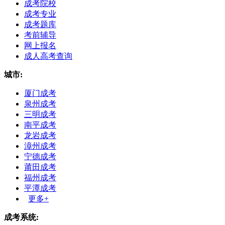
成考院校
成考专业
成考题库
考前辅导
网上报名
成人高考查询
城市:
厦门成考
泉州成考
三明成考
南平成考
龙岩成考
漳州成考
宁德成考
莆田成考
福州成考
平潭成考
更多+
成考系统: