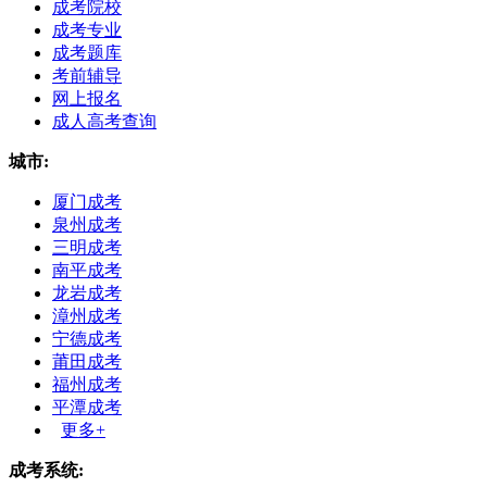
成考院校
成考专业
成考题库
考前辅导
网上报名
成人高考查询
城市:
厦门成考
泉州成考
三明成考
南平成考
龙岩成考
漳州成考
宁德成考
莆田成考
福州成考
平潭成考
更多+
成考系统: