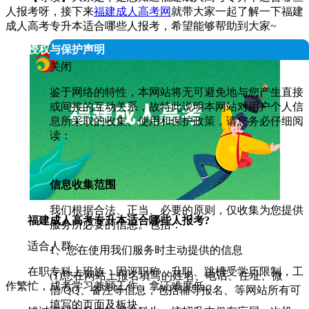
人报考呀，接下来
福建成人高考网
就带大家一起了解一下福建
成人高考专升本适合哪些人报考，希望能够帮助到大家~
人信息授权与保护声明
关闭
鉴于网络的特性，本网站将无可避免地与您产生直接
或间接的互动关系，故特此说明本网站对用户个人信
息所采取的收集、使用和保护政策，请您务必仔细阅
读：
信息收集范围
我们根据合法、正当、必要的原则，仅收集为您提供
福建成人高考专升本适合哪些人报考?
服务所必要的信息。包括：
适合人群：
1、您在使用我们服务时主动提供的信息
在职专科上班族：因评职称、升职、跳槽受学历限制，工
(1)您在网站上报名填写的姓名、电话、住址、微
作繁忙，成考学习兼顾工作，拿证难度低。
信/QQ、备注等信息，包括辅导报名、等网站所有可
填写的页面及板块。