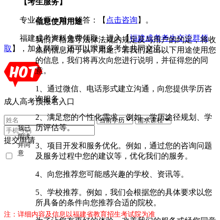
【考生服务】
专业老师一对一解答：【
点击咨询
】。
信息使用用途
福建成考资料免费领取：进入【
福建成考考生交流群领
我们严格遵守法律法规的规定及与用户的约定，将收
取
】，加入群聊，还可以跟更多考生共同交流。
集的信息用于以下用途。若我们超出以下用途使用您
的信息，我们将再次向您进行说明，并征得您的同
意。
1、通过微信、电话形式建立沟通，向您提供学历咨
询服务。
成人高考预报名入口
2、满足您的个性化需求。例如，学历途径规划、学
历评估等。
我已
阅读
提交申请
3、项目开发和服务优化。例如，通过您的咨询问题
并同
意
及服务过程中您的建议等，优化我们的服务。
《用
户隐
4、向您推荐您可能感兴趣的学校、资讯等。
私条
款》
5、学校推荐。例如，我们会根据您的具体要求以您
所具备的条件向您推荐合适的院校。
注：详细内容及信息以福建省教育招生考试院为准