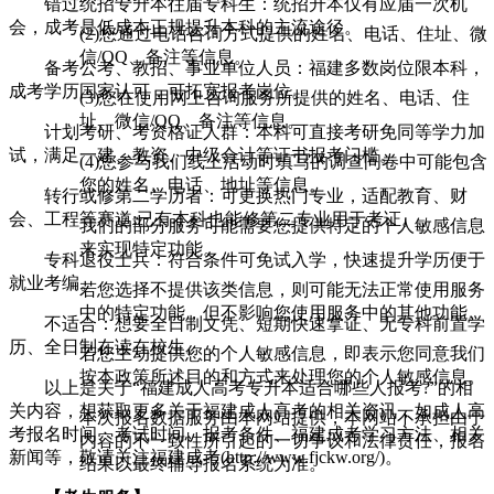
错过统招专升本往届专科生：统招升本仅有应届一次机
会，成考是低成本正规提升本科的主流途径。
(2)您通过电话咨询方式提供的姓名、电话、住址、微
信/QQ、备注等信息。
备考公考、教招、事业单位人员：福建多数岗位限本科，
成考学历国家认可，可拓宽报考岗位。
(3)您在使用网上咨询服务所提供的姓名、电话、住
址、微信/QQ、备注等信息。
计划考研、考资格证人群：本科可直接考研免同等学力加
试，满足一建、教资、中级会计等证书报考门槛。
(4)您参与我们线上活动时填写的调查问卷中可能包含
您的姓名、电话、地址等信息。
转行或修第二学历者：可更换热门专业，适配教育、财
会、工程等赛道;已有本科也能修第二专业用于考证。
我们的部分服务可能需要您提供特定的个人敏感信息
来实现特定功能。
专科退役士兵：符合条件可免试入学，快速提升学历便于
就业考编。
若您选择不提供该类信息，则可能无法正常使用服务
中的特定功能，但不影响您使用服务中的其他功能。
不适合：想要全日制文凭、短期快速拿证、无专科前置学
历、全日制在读在校生。
若您主动提供您的个人敏感信息，即表示您同意我们
按本政策所述目的和方式来处理您的个人敏感信息。
以上是关于“福建成人高考专升本适合哪些人报考?”的相
关内容，想获取更多关于福建成人高考的相关资讯，如成人高
本次报名数据服务由本网站提供，本网站不承担由于
考报名时间、考试时间、报考条件、福建成考学习方法、相关
内容的不一致性所引起的一切争议和法律责任，报名
新闻等，敬请关注福建成考(http://www.fjckw.org/)。
结果以最终辅导报名系统为准。