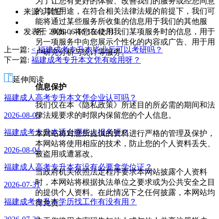
为了让您有更好的体验、改善我们的服务或经您同意
的其他用途，在符合相关法律法规的前提下，我们可
来源：其它
能将通过某些服务所收集的信息用于我们的其他服
作
务。例如，将您在使用我们某项服务时的信息，用于
发表于 2026-06-16 15:42:31
者：
另一项服务中向您展示个性化的内容或广告、用于用
曾
上一篇:
< 福建成考专升本毕业后可以考研吗？
户研究分析与统计等服务。
老
下一篇:
福建成考专升本文凭有啥用呀？
师
延伸阅读
信息保护
福建成人高考专升本文凭企业认可吗？
我们仅在本《隐私政策》所述目的所必需的期间和法
律法规要求的时限内保留您的个人信息。
2026-08-05
福建成考专升本适合哪些人报考呀？
本网站将对您所提供的资料进行严格的管理及保护，
本网站将使用相应的技术，防止您的个人资料丢失、
2026-08-04
被盗用或遭篡改。
福建成人高考专升本有没有必要拿学位证？
当政府机关依照法定程序要求本网站披露个人资料
时，本网站将根据执法单位之要求或为公共安全之目
2026-07-31
的提供个人资料。在此情况下之任何披露，本网站均
福建成考专升本学历找工作有没有用？
得免责。