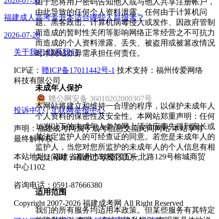
2026-07-30
由于您将用户密码告知他人或与他人共享注册帐户，
由此导致的任何个人资料泄露。任何由于计算机问
福建成人高考专升本适合哪些人群报考？
题、黑客政击、计算机病毒侵入或发作、因政府管制
而造成的暂时性关闭等影响网络正常经营之不可抗力
2026-07-28
而造成的个人资料泄露、丢失、被盗用或被篡改情况
关于我们
联系我们
时本网站亦毋需承担任何责任。
ICP证：
赣ICP备17011442号-1
技术支持：福州传爱网络
科技有限公司
未成年人保护
赣
公网安备
36010202000307
号
本网站将建立和维持一合理的程序，以保护未成年人
投诉中心
|
互联网举报中心
个人资料的保密性及安全性。本网站郑重声明：任何
16岁以下的未成年人参加网上活动应事先得到家长或
声明：福建成考网属于成考信息交流民间网站 本站享有
其法定监护人的可经查证的同意。若您是未成年人的
最终解释权
监护人，当您对您所监护的未成年人的个人信息有相
本站地址：福建省福州市鼓楼区五一北路129号榕城商贸
关疑问时，请通过与我们联系。
中心1102
咨询电话：0591-87666380
适用范围
Copyright 2007-2026 福建成考网 All Right Reserved
我们的所有服务均适用本政策。但某些服务有其特定