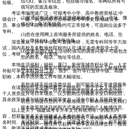
信/QQ、备注等信息，包括辅导报名、等网站所有可
短板。
填写的页面及板块。
考证考编用途广泛：可报考中小学、高中教师资格证;中
(2)您通过电话咨询方式提供的姓名、电话、住址、微
级会计、一建、执业药师等资格证报考年限更短;福建公务
信/QQ、备注等信息。
员、事业单位不限全日制岗位均可正常报考，可选岗位远多于
专科。
(3)您在使用网上咨询服务所提供的姓名、电话、住
址、微信/QQ、备注等信息。
深造发展：持有毕业证可直接考研，无需专科同等学力加
试，国内高校及多数海外院校均认可;满足条件考取学士学
(4)您参与我们线上活动时填写的调查问卷中可能包含
位，考研、考公竞争力更强。
您的姓名、电话、地址等信息。
本地生活福利：福州、厦门、泉州等城市积分落户、人才
我们的部分服务可能需要您提供特定的个人敏感信息
补贴可享受本科加分;工程、医护、会计等行业评中级、高级
来实现特定功能。
职称，本科学历所需工作年限大幅缩短。
若您选择不提供该类信息，则可能无法正常使用服务
在读期间可享受继续教育个税抵扣，用于子女入学积分、
中的特定功能，但不影响您使用服务中的其他功能。
个人资质提升等日常场景。仅少数岗位明确要求全日制统招，
其余政策待遇与统招本科同等效力，适合在职人员提升学历。
若您主动提供您的个人敏感信息，即表示您同意我们
按本政策所述目的和方式来处理您的个人敏感信息。
以上是关于“福建成考专升本文凭有啥用呀?”的相关内
容，想获取更多关于福建成人高考的相关资讯，如成人高考报
本次报名数据服务由本网站提供，本网站不承担由于
名时间、考试时间、报考条件、福建成考学习方法、相关新闻
内容的不一致性所引起的一切争议和法律责任，报名
等，敬请关注福建成考(http://www.fjckw.org/)。