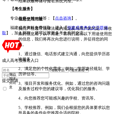
结果以最终辅导报名系统为准。
【考生服务】
专业老师一对一解答：【
点击咨询
】。
信息使用用途
福建成考资料免费领取：进入【
福建成考考生交流群领
我们严格遵守法律法规的规定及与用户的约定，将收
取
】，加入群聊，还可以跟更多考生共同交流。
集的信息用于以下用途。若我们超出以下用途使用您
的信息，我们将再次向您进行说明，并征得您的同
意。
1、通过微信、电话形式建立沟通，向您提供学历咨
询服务。
成人高考预报名入口
2、满足您的个性化需求。例如，学历途径规划、学
历评估等。
我已
阅读
提交申请
3、项目开发和服务优化。例如，通过您的咨询问题
并同
意
及服务过程中您的建议等，优化我们的服务。
《用
户隐
4、向您推荐您可能感兴趣的学校、资讯等。
私条
款》
5、学校推荐。例如，我们会根据您的具体要求以您
所具备的条件向您推荐合适的院校。