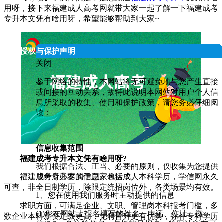
用呀，接下来福建成人高考网就带大家一起了解一下福建成考
专升本文凭有啥用呀，希望能够帮助到大家~
人信息授权与保护声明
关闭
鉴于网络的特性，本网站将无可避免地与您产生直接
或间接的互动关系，故特此说明本网站对用户个人信
息所采取的收集、使用和保护政策，请您务必仔细阅
读：
信息收集范围
福建成考专升本文凭有啥用呀?
我们根据合法、正当、必要的原则，仅收集为您提供
服务所必要的信息。包括：
福建成考专升本属于国家承认成人本科学历，学信网永久
可查，非全日制学历，除限定统招岗位外，各类场景均有效。
1、您在使用我们服务时主动提供的信息
求职方面，可满足企业、文职、管理岗本科报考门槛，多
(1)您在网站上报名填写的姓名、电话、住址、微
数企业本科薪资定级更高，竞聘晋升更有优势，弥补专科学历