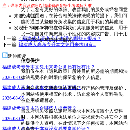
注：详细内容及信息以福建省教育招生考试院为准
为了让您有更好的体验、改善我们的服务或经您同意
的其他用途，在符合相关法律法规的前提下，我们可
来源：其它
能将通过某些服务所收集的信息用于我们的其他服
作
务。例如，将您在使用我们某项服务时的信息，用于
发表于 2026-06-30 11:30:43
者：
另一项服务中向您展示个性化的内容或广告、用于用
曾
上一篇:
< 福建成人高考专升本适合哪些人报考？
户研究分析与统计等服务。
老
下一篇:
福建成人高考专升本文凭用来求职有...
师
延伸阅读
信息保护
福建成考专升本文凭用来考公务员有没有用？
我们仅在本《隐私政策》所述目的所必需的期间和法
律法规要求的时限内保留您的个人信息。
2026-08-07
福建成人高考专升本文凭企业认可吗？
本网站将对您所提供的资料进行严格的管理及保护，
本网站将使用相应的技术，防止您的个人资料丢失、
2026-08-05
被盗用或遭篡改。
福建成考专升本适合哪些人报考呀？
当政府机关依照法定程序要求本网站披露个人资料
时，本网站将根据执法单位之要求或为公共安全之目
2026-08-04
的提供个人资料。在此情况下之任何披露，本网站均
福建成人高考专升本有没有必要拿学位证？
得免责。