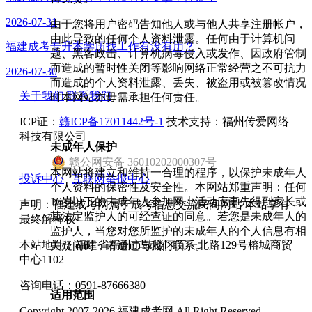
2026-07-31
由于您将用户密码告知他人或与他人共享注册帐户，
由此导致的任何个人资料泄露。任何由于计算机问
福建成考专升本学历找工作有没有用？
题、黑客政击、计算机病毒侵入或发作、因政府管制
而造成的暂时性关闭等影响网络正常经营之不可抗力
2026-07-30
而造成的个人资料泄露、丢失、被盗用或被篡改情况
关于我们
联系我们
时本网站亦毋需承担任何责任。
ICP证：
赣ICP备17011442号-1
技术支持：福州传爱网络
科技有限公司
未成年人保护
赣
公网安备
36010202000307
号
本网站将建立和维持一合理的程序，以保护未成年人
投诉中心
|
互联网举报中心
个人资料的保密性及安全性。本网站郑重声明：任何
16岁以下的未成年人参加网上活动应事先得到家长或
声明：福建成考网属于成考信息交流民间网站 本站享有
其法定监护人的可经查证的同意。若您是未成年人的
最终解释权
监护人，当您对您所监护的未成年人的个人信息有相
本站地址：福建省福州市鼓楼区五一北路129号榕城商贸
关疑问时，请通过与我们联系。
中心1102
咨询电话：0591-87666380
适用范围
Copyright 2007-2026 福建成考网 All Right Reserved