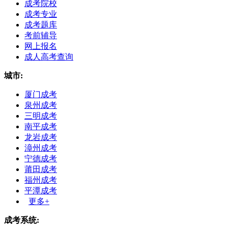
成考院校
成考专业
成考题库
考前辅导
网上报名
成人高考查询
城市:
厦门成考
泉州成考
三明成考
南平成考
龙岩成考
漳州成考
宁德成考
莆田成考
福州成考
平潭成考
更多+
成考系统: