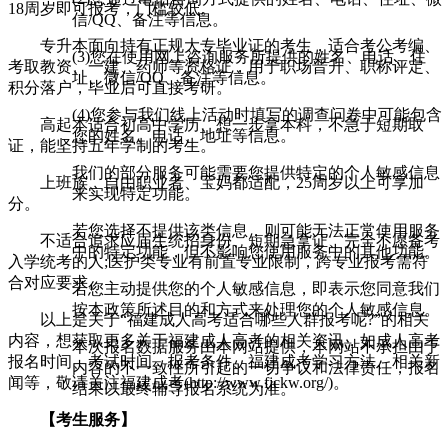
18周岁即可报考，门槛较低。
信/QQ、备注等信息。
专升本面向持有正规大专毕业证的考生，适合考公考编、
(3)您在使用网上咨询服务所提供的姓名、电话、住
考取教资、一建、药师等资格证，用于职场晋升、职称评定、
址、微信/QQ、备注等信息。
积分落户，毕业后可直接考研。
(4)您参与我们线上活动时填写的调查问卷中可能包含
高起本适合初高中学历、想一步拿本科，不急于短期取
您的姓名、电话、地址等信息。
证，能坚持五年学制的考生。
我们的部分服务可能需要您提供特定的个人敏感信息
上班族、自由职业者、宝妈都适配，25周岁以上可享加
来实现特定功能。
分。
若您选择不提供该类信息，则可能无法正常使用服务
不适合追求应届生统招身份、短期急拿证、完全不愿备考
中的特定功能，但不影响您使用服务中的其他功能。
入学统考的人;医护类专业有前置专业限制，跨专业报考需符
合对应要求。
若您主动提供您的个人敏感信息，即表示您同意我们
按本政策所述目的和方式来处理您的个人敏感信息。
以上是关于“福建成人高考适合哪些人群报考呢?”的相关
内容，想获取更多关于福建成人高考的相关资讯，如成人高考
本次报名数据服务由本网站提供，本网站不承担由于
报名时间、考试时间、报考条件、福建成考学习方法、相关新
内容的不一致性所引起的一切争议和法律责任，报名
闻等，敬请关注福建成考(http://www.fjckw.org/)。
结果以最终辅导报名系统为准。
【考生服务】