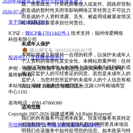
2026年福建成人高考什么时候报名呀？
题、黑客政击、计算机病毒侵入或发作、因政府管制
而造成的暂时性关闭等影响网络正常经营之不可抗力
2026-07-21
而造成的个人资料泄露、丢失、被盗用或被篡改情况
关于我们
联系我们
时本网站亦毋需承担任何责任。
ICP证：
赣ICP备17011442号-1
技术支持：福州传爱网络
科技有限公司
未成年人保护
赣
公网安备
36010202000307
号
本网站将建立和维持一合理的程序，以保护未成年人
投诉中心
|
互联网举报中心
个人资料的保密性及安全性。本网站郑重声明：任何
16岁以下的未成年人参加网上活动应事先得到家长或
声明：福建成考网属于成考信息交流民间网站 本站享有
其法定监护人的可经查证的同意。若您是未成年人的
最终解释权
监护人，当您对您所监护的未成年人的个人信息有相
本站地址：福建省福州市鼓楼区五一北路129号榕城商贸
关疑问时，请通过与我们联系。
中心1102
咨询电话：0591-87666380
适用范围
Copyright 2007-2026 福建成考网 All Right Reserved
我们的所有服务均适用本政策。但某些服务有其特定
的隐私指引/声明，该特定隐私指引/声明更具体地说
可信网站信用评估
网络警察提醒你
诚信网站
明我们在该服务中如何处理您的信息。如本政策与特