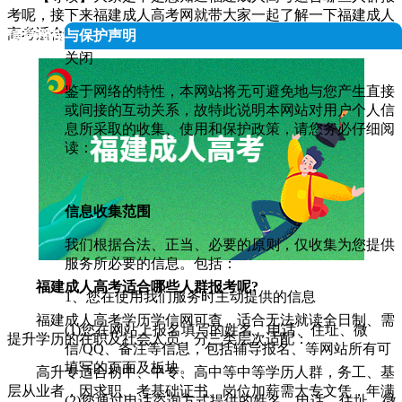
考呢，接下来福建成人高考网就带大家一起了解一下福建成人
高考适合哪些人群报考呢，希望能够帮助到大家~
人信息授权与保护声明
关闭
鉴于网络的特性，本网站将无可避免地与您产生直接
或间接的互动关系，故特此说明本网站对用户个人信
息所采取的收集、使用和保护政策，请您务必仔细阅
读：
信息收集范围
我们根据合法、正当、必要的原则，仅收集为您提供
服务所必要的信息。包括：
福建成人高考适合哪些人群报考呢?
1、您在使用我们服务时主动提供的信息
福建成人高考学历学信网可查，适合无法就读全日制、需
(1)您在网站上报名填写的姓名、电话、住址、微
提升学历的在职及社会人员，分三类层次适配：
信/QQ、备注等信息，包括辅导报名、等网站所有可
填写的页面及板块。
高升专适合初中、中专、高中等中等学历人群，务工、基
层从业者，因求职、考基础证书、岗位加薪需大专文凭，年满
(2)您通过电话咨询方式提供的姓名、电话、住址、微