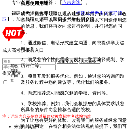
专业老师一对一解答：【
点击咨询
】。
信息使用用途
福建成考资料免费领取：进入【
福建成考考生交流群领
我们严格遵守法律法规的规定及与用户的约定，将收
取
】，加入群聊，还可以跟更多考生共同交流。
集的信息用于以下用途。若我们超出以下用途使用您
的信息，我们将再次向您进行说明，并征得您的同
意。
1、通过微信、电话形式建立沟通，向您提供学历咨
询服务。
成人高考预报名入口
2、满足您的个性化需求。例如，学历途径规划、学
历评估等。
我已
阅读
提交申请
3、项目开发和服务优化。例如，通过您的咨询问题
并同
意
及服务过程中您的建议等，优化我们的服务。
《用
户隐
4、向您推荐您可能感兴趣的学校、资讯等。
私条
款》
5、学校推荐。例如，我们会根据您的具体要求以您
所具备的条件向您推荐合适的院校。
注：详细内容及信息以福建省教育招生考试院为准
为了让您有更好的体验、改善我们的服务或经您同意
的其他用途，在符合相关法律法规的前提下，我们可
来源：其它