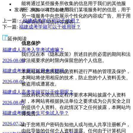
能将通过某些服务所收集的信息用于我们的其他服
作
务。例如，将您在使用我们某项服务时的信息，用于
发表于 2026-06-17 11:48:55
者：
另一项服务中向您展示个性化的内容或广告、用于用
曾
上一篇:
< 福建成考学历可以干啥用？
户研究分析与统计等服务。
老
下一篇:
福建成考学籍可以干啥用呀？
师
延伸阅读
信息保护
福建成人高考入学考试难嘛？
我们仅在本《隐私政策》所述目的所必需的期间和法
律法规要求的时限内保留您的个人信息。
2026-08-06
福建成考学历可以用来求职吗？
本网站将对您所提供的资料进行严格的管理及保护，
本网站将使用相应的技术，防止您的个人资料丢失、
2026-08-05
被盗用或遭篡改。
福建成人高考学籍可以干啥用呢？
当政府机关依照法定程序要求本网站披露个人资料
时，本网站将根据执法单位之要求或为公共安全之目
2026-08-03
的提供个人资料。在此情况下之任何披露，本网站均
福建成考哪些考生可免试入学？
得免责。
2026-07-22
由于您将用户密码告知他人或与他人共享注册帐户，
由此导致的任何个人资料泄露。任何由于计算机问