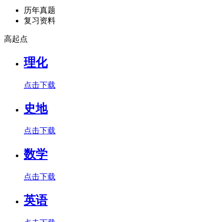
历年真题
复习资料
高起点
理化
点击下载
史地
点击下载
数学
点击下载
英语