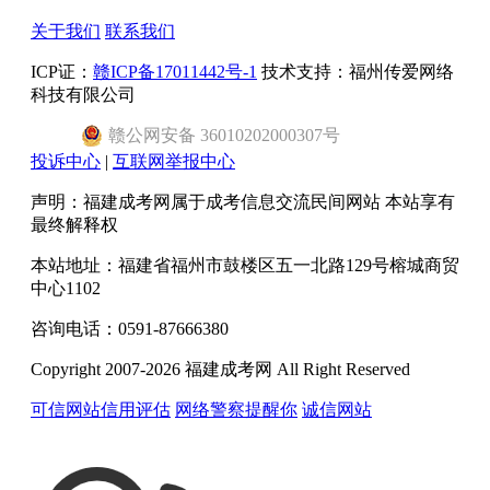
关于我们
联系我们
ICP证：
赣ICP备17011442号-1
技术支持：福州传爱网络
科技有限公司
赣
公网安备
36010202000307
号
投诉中心
|
互联网举报中心
声明：福建成考网属于成考信息交流民间网站 本站享有
最终解释权
本站地址：福建省福州市鼓楼区五一北路129号榕城商贸
中心1102
咨询电话：0591-87666380
Copyright 2007-2026 福建成考网 All Right Reserved
可信网站信用评估
网络警察提醒你
诚信网站