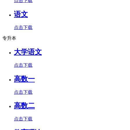
点击下载
语文
点击下载
专升本
大学语文
点击下载
高数一
点击下载
高数二
点击下载