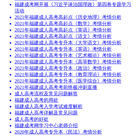
福建成考网开展《习近平谈治国理政》第四卷专题学习
活动
2021年福建成人高考高起点《历史地理》考情分析
2021年福建成人高考高起点《数学》考情分析
2021年福建成人高考高起点《英语》考情分析
2021年福建成人高考高起点《语文》考情分析
2021年福建成人高考专升本《大学语文》考情分析
2021年福建成人高考专升本《英语》考情分析
2021年福建成人高考专升本《艺术概论》考情分析
2021年福建成人高考专升本《高等数学》考情分析
2021年福建成人高考专升本《政治》考情分析
2021年福建成人高考专升本《教育理论》考情分析
2021年福建成人高考专升本《医学综合》考情分析
2021年福建成人高考考前终极冲刺直播
成人高考流程及常见问题解答
福建成人高考的用处
福建成人高考入学考试难度解析
福建成人高考详解及常见问题
成人高考的好处
福建成考网学习中心老师介绍
2020年成人高考专升本《民法》考情分析