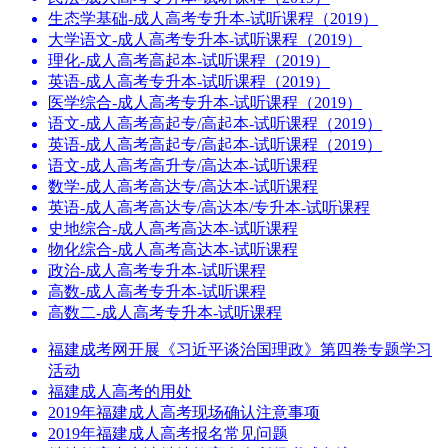
生态学基础-成人高考专升本-试听课程（2019）
大学语文-成人高考专升本-试听课程（2019）
理化-成人高考高起本-试听课程（2019）
英语-成人高考专升本-试听课程（2019）
医学综合-成人高考专升本-试听课程（2019）
语文-成人高考高起专/高起本-试听课程（2019）
英语-成人高考高起专/高起本-试听课程（2019）
语文-成人高考高升专/高达本-试听课程
数学-成人高考高达专/高达本-试听课程
英语-成人高考高达专/高达本/专升本-试听课程
史地综合-成人高考高达本-试听课程
物化综合-成人高考高达本-试听课程
政治-成人高考专升本-试听课程
高数-成人高考专升本-试听课程
高数二-成人高考专升本-试听课程
福建成考网开展《习近平谈治国理政》第四卷专题学习
活动
福建成人高考的用处
2019年福建成人高考现场确认注意事项
2019年福建成人高考报名常见问题