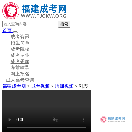
首页
成考资讯
招生简章
成考院校
成考专业
成考题库
考前辅导
网上报名
成人高考查询
福建成考网
>
成考视频
>
培训视频
> 列表