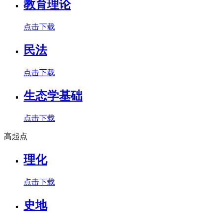
教育理论
点击下载
民法
点击下载
生态学基础
点击下载
高起点
理化
点击下载
史地