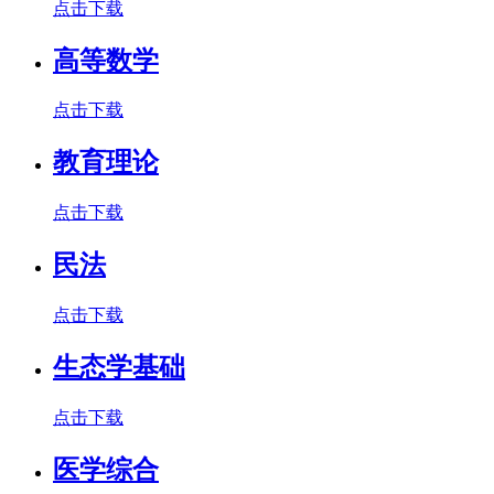
点击下载
高等数学
点击下载
教育理论
点击下载
民法
点击下载
生态学基础
点击下载
医学综合