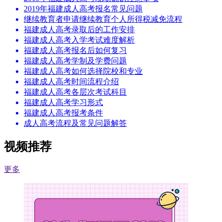
2019年福建成人高考报名常见问题
继续教育者申请继续教育个人所得税减免流程
福建成人高考录取后的工作安排
福建成人高考入学考试难度解析
福建成人高考报名后如何复习
福建成人高考学制及学费问题
福建成人高考如何选择院校和专业
福建成人高考时间流程介绍
福建成人高考各层次考试科目
福建成人高考学习形式
福建成人高考报考条件
成人高考流程及常见问题解答
视频推荐
更多