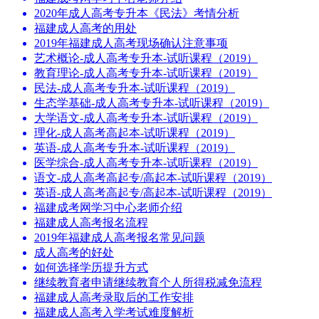
2020年成人高考专升本《民法》考情分析
福建成人高考的用处
2019年福建成人高考现场确认注意事项
艺术概论-成人高考专升本-试听课程（2019）
教育理论-成人高考专升本-试听课程（2019）
民法-成人高考专升本-试听课程（2019）
生态学基础-成人高考专升本-试听课程（2019）
大学语文-成人高考专升本-试听课程（2019）
理化-成人高考高起本-试听课程（2019）
英语-成人高考专升本-试听课程（2019）
医学综合-成人高考专升本-试听课程（2019）
语文-成人高考高起专/高起本-试听课程（2019）
英语-成人高考高起专/高起本-试听课程（2019）
福建成考网学习中心老师介绍
福建成人高考报名流程
2019年福建成人高考报名常见问题
成人高考的好处
如何选择学历提升方式
继续教育者申请继续教育个人所得税减免流程
福建成人高考录取后的工作安排
福建成人高考入学考试难度解析