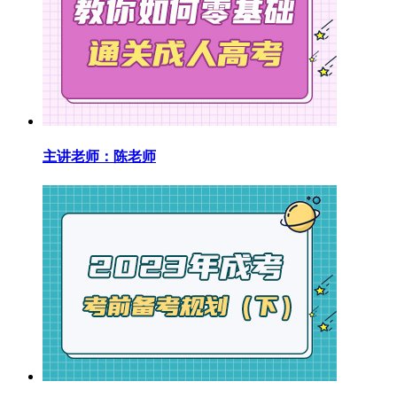
主讲老师：陈老师