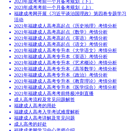
2023年成考考前一个月备考规划（下）
2023年成考考前一个月备考规划（上）
福建成考网开展《习近平谈治国理政》第四卷专题学习
活动
2021年福建成人高考高起点《历史地理》考情分析
2021年福建成人高考高起点《数学》考情分析
2021年福建成人高考高起点《英语》考情分析
2021年福建成人高考高起点《语文》考情分析
2021年福建成人高考专升本《大学语文》考情分析
2021年福建成人高考专升本《英语》考情分析
2021年福建成人高考专升本《艺术概论》考情分析
2021年福建成人高考专升本《高等数学》考情分析
2021年福建成人高考专升本《政治》考情分析
2021年福建成人高考专升本《教育理论》考情分析
2021年福建成人高考专升本《医学综合》考情分析
2021年福建成人高考考前终极冲刺直播
成人高考流程及常见问题解答
福建成人高考的用处
福建成人高考入学考试难度解析
福建成人高考详解及常见问题
成人高考的好处
福建成考网学习中心老师介绍