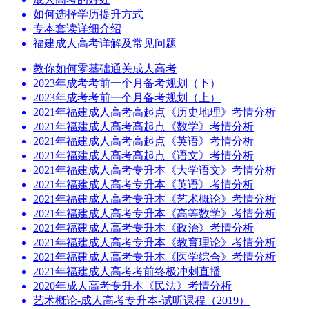
如何选择学历提升方式
专本套读详细介绍
福建成人高考详解及常见问题
教你如何零基础通关成人高考
2023年成考考前一个月备考规划（下）
2023年成考考前一个月备考规划（上）
2021年福建成人高考高起点《历史地理》考情分析
2021年福建成人高考高起点《数学》考情分析
2021年福建成人高考高起点《英语》考情分析
2021年福建成人高考高起点《语文》考情分析
2021年福建成人高考专升本《大学语文》考情分析
2021年福建成人高考专升本《英语》考情分析
2021年福建成人高考专升本《艺术概论》考情分析
2021年福建成人高考专升本《高等数学》考情分析
2021年福建成人高考专升本《政治》考情分析
2021年福建成人高考专升本《教育理论》考情分析
2021年福建成人高考专升本《医学综合》考情分析
2021年福建成人高考考前终极冲刺直播
2020年成人高考专升本《民法》考情分析
艺术概论-成人高考专升本-试听课程（2019）