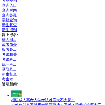
考场规则
查询入口
查询时间
查询答疑
学籍查询
新生复查
新生报到
网上报名:
进入网...
成考简介
报考条...
考试相关
考试科...
统一考...
录取及...
新生复查
考生考...
近期新闻:
福建成人高考入学考试难度大不大呀？
小伙伴们是不是想知道福建成人高考入学考试难度大不