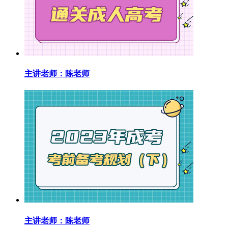
主讲老师：陈老师
主讲老师：陈老师