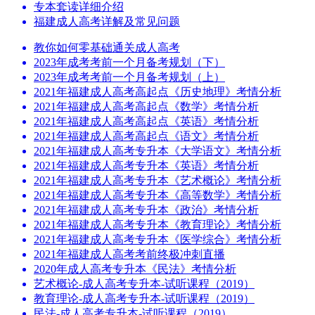
专本套读详细介绍
福建成人高考详解及常见问题
教你如何零基础通关成人高考
2023年成考考前一个月备考规划（下）
2023年成考考前一个月备考规划（上）
2021年福建成人高考高起点《历史地理》考情分析
2021年福建成人高考高起点《数学》考情分析
2021年福建成人高考高起点《英语》考情分析
2021年福建成人高考高起点《语文》考情分析
2021年福建成人高考专升本《大学语文》考情分析
2021年福建成人高考专升本《英语》考情分析
2021年福建成人高考专升本《艺术概论》考情分析
2021年福建成人高考专升本《高等数学》考情分析
2021年福建成人高考专升本《政治》考情分析
2021年福建成人高考专升本《教育理论》考情分析
2021年福建成人高考专升本《医学综合》考情分析
2021年福建成人高考考前终极冲刺直播
2020年成人高考专升本《民法》考情分析
艺术概论-成人高考专升本-试听课程（2019）
教育理论-成人高考专升本-试听课程（2019）
民法-成人高考专升本-试听课程（2019）