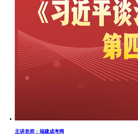
主讲老师：福建成考网