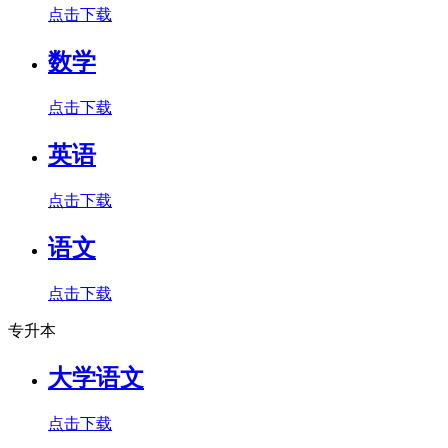
点击下载
数学
点击下载
英语
点击下载
语文
点击下载
专升本
大学语文
点击下载