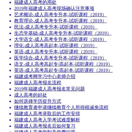
福建成人高考的用处
2019年福建成人高考现场确认注意事项
艺术概论-成人高考专升本-试听课程（2019）
教育理论-成人高考专升本-试听课程（2019）
民法-成人高考专升本-试听课程（2019）
生态学基础-成人高考专升本-试听课程（2019）
大学语文-成人高考专升本-试听课程（2019）
理化-成人高考高起本-试听课程（2019）
英语-成人高考专升本-试听课程（2019）
医学综合-成人高考专升本-试听课程（2019）
语文-成人高考高起专/高起本-试听课程（2019）
英语-成人高考高起专/高起本-试听课程（2019）
福建成考网学习中心老师介绍
福建成人高考报名流程
2019年福建成人高考报名常见问题
成人高考的好处
如何选择学历提升方式
继续教育者申请继续教育个人所得税减免流程
福建成人高考录取后的工作安排
福建成人高考入学考试难度解析
福建成人高考报名后如何复习