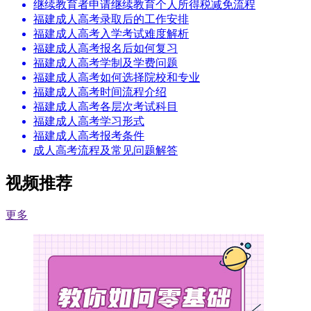
继续教育者申请继续教育个人所得税减免流程
福建成人高考录取后的工作安排
福建成人高考入学考试难度解析
福建成人高考报名后如何复习
福建成人高考学制及学费问题
福建成人高考如何选择院校和专业
福建成人高考时间流程介绍
福建成人高考各层次考试科目
福建成人高考学习形式
福建成人高考报考条件
成人高考流程及常见问题解答
视频推荐
更多