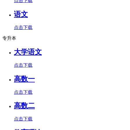
点击下载
语文
点击下载
专升本
大学语文
点击下载
高数一
点击下载
高数二
点击下载