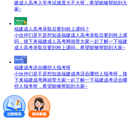
建成人高考入学考试难度大不大呀，希望能够帮助到大
家~
福建成人高考录取后要到校上课吗？
小伙伴们是不是想知道福建成人高考录取后要到校上课
吗，接下来福建成人高考网就带大家一起了解一下福建
成人高考录取后要到校上课吗，希望能够帮助到大家~
福建成考适合哪些人报考呀
小伙伴们是不是想知道福建成考适合哪些人报考呀，接
下来福建成考网就带大家一起了解一下福建成考适合哪
些人报考呀，希望能够帮助到大家~