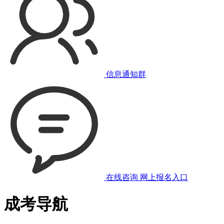
信息通知群
在线咨询
网上报名入口
成考导航